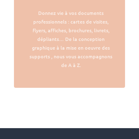
Donnez vie à vos documents
professionnels : cartes de visites,
flyers, affiches, brochures, livrets,
dépliants… De la conception
graphique à la mise en oeuvre des
supports , nous vous accompagnons
de A à Z.