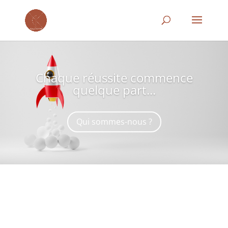
Chaque réussite commence
quelque part...
Qui sommes-nous ?